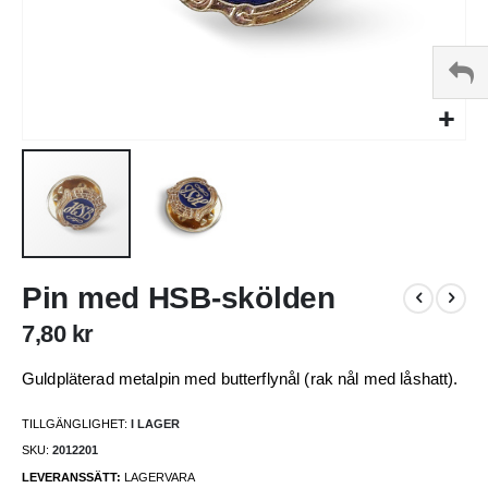
Hoppa
Pin med HSB-skölden
till
början
7,80 kr
av
bildgalleriet
Guldpläterad metalpin med butterflynål (rak nål med låshatt).
TILLGÄNGLIGHET:
I LAGER
SKU
2012201
LEVERANSSÄTT:
LAGERVARA