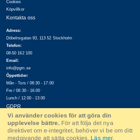
Cookies
Köpvillkor
Kontakta oss
Adress:
Döbelnsgatan 93, 113 52 Stockholm
Telefon:
08-50 162 100
Email:
info@pgm.se
Öppettider:
Mån - Tors / 08:30 - 17:00
Fre / 08:30 - 16:00
Lunch / 12:00 - 13:00
GDPR
Vi använder cookies för att göra din
Läs mer om hur vi hanterar dina personuppgifter enligt GDPR.
upplevelse bättre.
För att följa det nya
Klicka här
direktivet om e-integritet, behöver vi be om ditt
medgivande att sätta cookies.
Läs mer
.