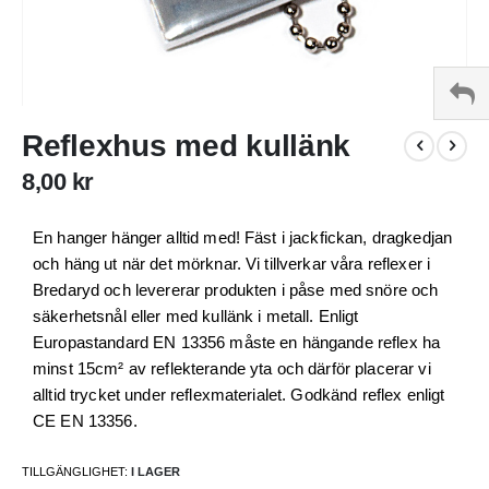
Hoppa
Reflexhus med kullänk
till
början
8,00 kr
av
bildgalleriet
En hanger hänger alltid med! Fäst i jackfickan, dragkedjan
och häng ut när det mörknar. Vi tillverkar våra reflexer i
Bredaryd och levererar produkten i påse med snöre och
säkerhetsnål eller med kullänk i metall. Enligt
Europastandard EN 13356 måste en hängande reflex ha
minst 15cm² av reflekterande yta och därför placerar vi
alltid trycket under reflexmaterialet. Godkänd reflex enligt
CE EN 13356.
TILLGÄNGLIGHET:
I LAGER