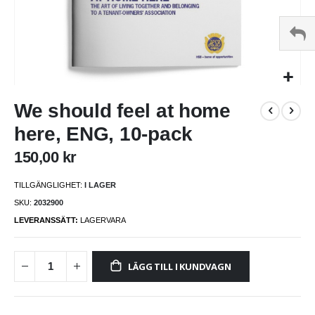
Hoppa
We should feel at home
till
början
here, ENG, 10-pack
av
bildgalleriet
150,00 kr
TILLGÄNGLIGHET:
I LAGER
SKU
2032900
LEVERANSSÄTT:
LAGERVARA
LÄGG TILL I KUNDVAGN