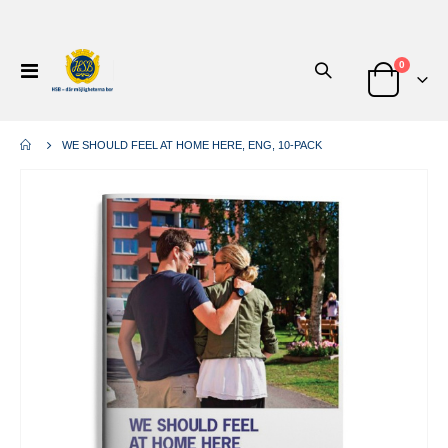
artiklar
0
Växla
Nav
Cart
WE SHOULD FEEL AT HOME HERE, ENG, 10-PACK
Hoppa
till
slutet
av
bildgalleriet