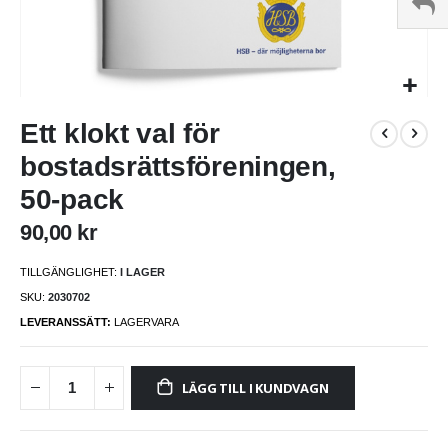
Hoppa
Ett klokt val för
till
början
bostadsrättsföreningen,
av
bildgalleriet
50-pack
90,00 kr
TILLGÄNGLIGHET:
I LAGER
SKU
2030702
LEVERANSSÄTT:
LAGERVARA
LÄGG TILL I KUNDVAGN